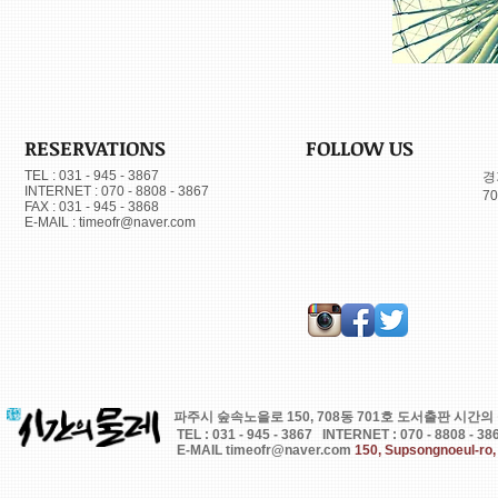
RESERVATIONS
FOLLOW US
TEL : 031 - 945 - 3867
​
INTERNET : 070 - 8808 - 3867
7
FAX : 031 - 945 - 3868
E-MAIL :
timeofr@naver.com
파주시 숲속노을로 150, 708동 701호 도서출판 시간의 물레.© 2
TEL : 031 - 945 - 3867 INTERNET : 070 - 8808 - 38
E-MAIL
timeofr@naver.com
150, Supsongnoeul-ro, 