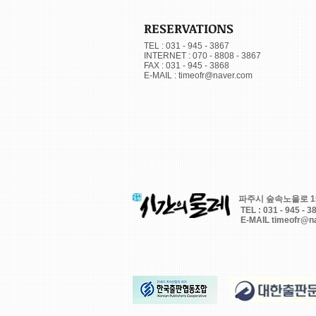
RESERVATIONS
TEL : 031 - 945 - 3867
INTERNET : 070 - 8808 - 3867
FAX : 031 - 945 - 3868
E-MAIL :
timeofr@naver.com
파주시 숲속노을로 150, 
TEL : 031 - 945 - 
E-MAIL
timeofr@n