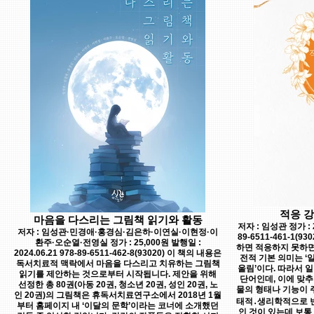
적응 
마음을 다스리는 그림책 읽기와 활동
저자 : 임성관 정가 : 2
저자 : 임성관·민경애·홍경심·김은하·이연실·이현정·이
89-6511-461-1
환주·오순열·전영실 정가 : 25,000원 발행일 :
하면 적응하지 못하면
2024.06.21 978-89-6511-462-8(93020) 이 책의 내용은
전적 기본 의미는 ‘
독서치료적 맥락에서 마음을 다스리고 치유하는 그림책
울림’이다. 따라서 
읽기를 제안하는 것으로부터 시작됩니다. 제안을 위해
단어인데, 이에 맞추
선정한 총 80권(아동 20권, 청소년 20권, 성인 20권, 노
물의 형태나 기능이 
인 20권)의 그림책은 휴독서치료연구소에서 2018년 1월
태적․생리학적으로 변
부터 홈페이지 내 ‘이달의 문학’이라는 코너에 소개했던
인 것이 있는데 보통