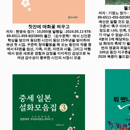
월
저자 : 기영노 정가 : 1
89-6511-455-0(
예선은 말할 것도 없
찻잔에 매화꽃 띄우고
구촌이 ‘축구 이야기
정도로 나라, 민족,
저자 : 현명숙 정가 : 10,000원 발행일 : 2024.05.13 978-
가 아닐 수 없습니다.
89-6511-459-8(03800) 월간 〈순수문학〉에서 신인문
4분의 1에 해당되는
학상을 받으며 등단한 시인이 등단 15주년을 맞이하여
상 최대의 축제’가 될 
펴낸 첫 시집. 꾸준히 창작활동을 해 오는 동안의 작품 중
번의 영광과 좌절
에서 63편을 엄선, 가족, 이웃, 자연과 사물, 그리고 여행
100년 동안 지구촌
에서 얻은 새로운 경험과 감정을 이지적인 감성으로 녹
2026 북중미 월드
여낸 감수성이 풍부한 시인의 서정시 모음