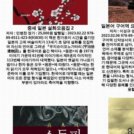
일본어 구어역 
중세 일본 설화모음집 2
저자 : 이성규·임
저자 : 민병찬 정가 : 25,000원 발행일 : 2023.02.22 978-
2023.02.06 978-8
89-6511-423-9(93830) 이 책은 한가로이 시간을 즐기던
구어역 신약성서의 
일본의 고위 벼슬아치가 13세기 초 당대 설화를 모집하
를 언어자료로 삼아,
여 자신의 언어로 그려낸 『우지슈이모노가타리 (宇治拾
언어 소재를 분석함
遺物語)』를 한국어로 옮긴 책이다. <원문>의 총 197개
육에서 주제로 삼지 
이야기 가운데 61번째 이야기에서 제9권의 마지막인
법, 경어법을 다양하
113번째 이야기까지 대역했다. 일본어 옛글의 가나표기
기 때문에 그곳에 사
법이나 한자 등은 모두 <원문>에 따랐다. <원문>에는 한
로 현대어와 일치하지
자 읽기가 모두 적혀있지 않으나, <역사적가나표기법>에
도 산견된다. 특히 조
준하여 이를 모두 기입했다. 한국어로 대역할 때는 일본
론을 나타내는 형식
어의 모든 문법 형식을 빠짐없이 반영하며, 다소 어색한
기 집필한 도서나 관
부분이 있더라도 축어역을 지향했다.
해 다양한 용례를 인
용할