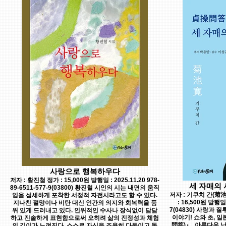
사랑으로 행복하우다
저자 : 황진철 정가 : 15,000원 발행일 : 2025.11.20 978-
세 자매의 
89-6511-577-9(03800) 황진철 시인의 시는 내면의 움직
저자 : 기쿠치 간(菊池
임을 섬세하게 포착한 서정적 자전시라고도 할 수 있다.
: 16,500원 발행일 :
지나친 절망이나 비탄 대신 인간의 의지와 회복력을 품
7(04830) 사랑과
위 있게 드러내고 있다. 인위적인 수사나 장식없이 담담
이야기! 쇼와 초, 
하고 진솔하게 표현함으로써 오히려 삶의 진정성과 체험
問答)』. 아름다운 
의 깊이가 느껴진다. 스스로 자신을 조용히 다독이고 돌