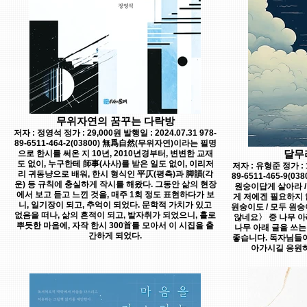
무위자연의 꿈꾸는 다락방
저자 : 정영석 정가 : 29,000원 발행일 : 2024.07.31 978-
89-6511-464-2(03800) 無爲自然(무위자연)이라는 필명
달무
으로 한시를 써온 지 10년, 2010년경부터, 변변한 교재
도 없이, 누구한테 師事(사사)를 받은 일도 없이, 이리저
저자 : 유형준 정가 : 1
리 귀동냥으로 배워, 한시 형식인 平仄(평측)과 脚韻(각
89-6511-465-9(
운) 등 규칙에 충실하게 작시를 해왔다. 그동안 삶의 현장
원숭이답게 살아라 /
에서 보고 듣고 느낀 것을, 매주 1회 정도 표현하다가 보
게 저에겐 필요하지 
니, 일기장이 되고, 추억이 되었다. 문학적 가치가 있고
원숭이도 / 모두 원
없음을 떠나, 삶의 흔적이 되고, 발자취가 되었으니, 홀로
않네요〉 중 나무 
뿌듯한 마음에, 자작 한시 300首를 모아서 이 시집을 출
나무 아래 글을 쓰는
간하게 되었다.
좋습니다. 독자님들이
아가시길 응원하