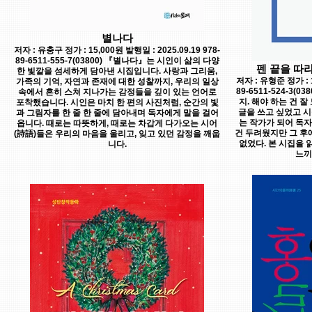
별나다
저자 : 유충구 정가 : 15,000원 발행일 : 2025.09.19 978-
89-6511-555-7(03800) 『별나다』는 시인이 삶의 다양
펜 끝을 따라
한 빛깔을 섬세하게 담아낸 시집입니다. 사랑과 그리움,
저자 : 유형준 정가 : 1
가족의 기억, 자연과 존재에 대한 성찰까지, 우리의 일상
89-6511-524-3
속에서 흔히 스쳐 지나가는 감정들을 깊이 있는 언어로
지. 해야 하는 건 잘
포착했습니다. 시인은 마치 한 편의 사진처럼, 순간의 빛
글을 쓰고 싶었고 시
과 그림자를 한 줄 한 줄에 담아내며 독자에게 말을 걸어
는 작가가 되어 독
옵니다. 때로는 따뜻하게, 때로는 차갑게 다가오는 시어
건 두려웠지만 그 후
(詩語)들은 우리의 마음을 울리고, 잊고 있던 감정을 깨웁
없었다. 본 시집을
니다.
느끼