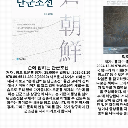
의
저자 : 홍지수·홍
2024.12.30 978-8
손에 잡히는 단군조선
국 명나라 때 이천(李
저자 : 창도 오운홍 정가 : 25,000원 발행일 : 2025.01.10
의보감’ 등 수많은 
978-89-6511-480-2(03910) 새로운 시각에서 바라본 고
학입문’을 참고하였다
대사의 보고 “손에 잡히는 단군조선” 출간 고대의 신화
다로운 책이다. 그래
에서 시작된 이야기로 알고 있던 단군조선이 새로운 모
와 말투로 재조명을 
습으로 우리 앞에 다가옵니다. 오운홍 저자의 『손에 잡
을 구성하였다. 이
히는 단군조선-상공업의 나라』는 기존의 통념을 넘어
부’에 해당한다. 저
단군조선을 구체적이고 실증적으로 이해할 수 있도록 도
공을 많이 들였다. 본
와주는 흥미로운 내용을 담고 있습니다. 이 책은 역사와
던 말은 결정적 단서
경제, 그리고 문화적 연결고리를 깊이 있게 탐구하며 단
병이나 증상들을 치
군조선을 다시 바라보게 합니다.
효력을 나타내는 증