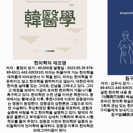
한의학의 재조명
저자 : 홍창의 정가 : 40,000원 발행일 : 2023.05.30 978-
89-6511-442-0(93510) 저자는 허물어져 가는 한의학을
애처롭게 바라보면서 이 책을 썼다. 저자는 한의학을 두
침구
둔하지도 않고 한의학을 폄하하지도 않는다. 대한민국의
저자 : 김두식 정가 : 4
한의원 실태를 있는 그대로, 민낯을 그려내고 있다. 그리
89-6511-440-6(
고 애정을 보태어 지금의 초라한 한의학이 거듭나기를
설한 한의학 내용 중
촉구하고 있다. 한의학은 수천 년을 이어온 학문이다. 중
가(雜病穴法歌) 해설
국에서는 황제내경 이후, 후한시대에 이르러 장중경이라
온라인 한의학 해설은 
는 영웅이 등장한다. 장중경의 상한론은 그림으로 따지
1회씩 관심 있는 한
면 사실화다. 추상화였던 황제내경을 뒤로하며, 경험과
구자들에게 보내지고 
실증에 바탕을 두고 한의학을 설명하고 있다. 탕약의 작
침구법(鍼灸法
용은 물론이고 부작용까지 상세히 기록하여 후세의 시행
착오를 줄여 주었다. 장중경 이전의 한의학은 일종의 논
리철학이며 언어학에 불과하다. 장중경 이후의 한의학은
프래그머티즘이 된다.