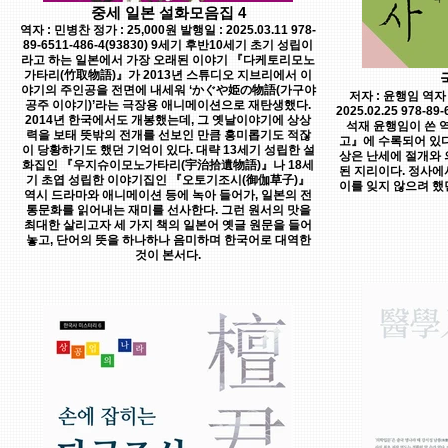
중세 일본 설화모음집 4
역자 : 민병찬 정가 : 25,000원 발행일 : 2025.03.11 978-
89-6511-486-4(93830) 9세기 후반10세기 초기 성립이
라고 하는 일본에서 가장 오래된 이야기 『다케토리모노
가타리(竹取物語)』가 2013년 스튜디오 지브리에서 이
야기의 주인공을 전면에 내세워 ‘かぐや姫の物語(가구야
저자 : 윤행임 역자 
공주 이야기)’라는 극장용 애니메이션으로 재탄생했다.
2025.02.25 978-
2014년 한국에서도 개봉했는데, 그 옛날이야기에 상상
석재 윤행임이 쓴 
력을 보태 뜻밖의 전개를 선보인 만큼 흥미롭기도 적잖
고』에 수록되어 있다
이 당황하기도 했던 기억이 있다. 대략 13세기 성립한 설
상은 난세에 절개와 
화집인 『우지슈이모노가타리(宇治拾遺物語)』나 18세
된 지리이다. 정사에
기 초엽 성립한 이야기집인 『오토기조시(御伽草子)』
이를 잊지 않으려 했
역시 드라마와 애니메이션 등에 녹아 들어가, 일본의 전
통문화를 읽어내는 재미를 선사한다. 그런 원서의 맛을
최대한 살리고자 세 가지 책의 일본어 옛글 원문을 들어
놓고, 단어의 뜻을 하나하나 음미하며 한국어로 대역한
것이 본서다.