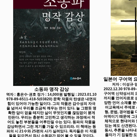
일본어 구어역 
저자 : 이성규·임
소동파 명작 감상
2022.12.30 978-8
구어역 신약성서의 요
역자 : 홍은수·권호 정가 : 14,000원 발행일 : 2023.01.10
까지를 언어자료로 삼
978-89-6511-418-5(03820) 문학 작품의 탄생은 내면의
양한 언어 소재를 
힘이 있어야 가능한 일이다. 그의 작품은 감수성의 자극
어교육에서 주제로 
을 넘어서 우리를 조금씩 깨우는 면이 있다. 늘 그랬듯 명
형, 문법, 경어법을
확한 답이 없을 테지만 삶이 무엇인지를 끊임없이 묻게
어역이기 때문에 그곳
만든다. 우리는 충분히 고민하고 생각하는 과정에서 적
체적으로 현대어와 
어도 놓친 부분들을 어루만질 수는 있다. 동파의 작품을
있는 예도 산견된다. 
감상하면서 그런 계기를 가질 수 있으리라. 이 책에는 동
동사, 추론을 나타내
파의 시 21수와 25편의 사가 실려있다. 독자들은 이 작품
졸자가 기 집필한 
들을 읽으면서 잠시 소동파가 되어 볼 수 있을 것이다.