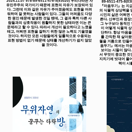
2024.11.07 978-89-6511-476-5(93020) 우리나라는 자
89-6511-475-8
유민주주의 국가이기 때문에 표현의 자유가 보장되어 있
『마음두기』는 지금
다. 그런데 이와 같은 자유가 주어졌음에도 표현을 어려
의 식물적 상상력을 
워하며 잘 못하는 사람들이 있다. 그들의 어려움도 다양
시인의 삶은 어쩌면 
한 원인 때문에 발생한 것일 텐데, 그 결과 특히 다른 사
른다. 산부인과 원장
람들과의 상호작용이 원활하지 못한 상태라면 이는 큰
그 누구보다 동적인 
문제라고 할 수 있다. 따라서 개선이 필요하다고 느꼈을
이 어떻게 식물적 상
테고, 어쩌면 표현을 잘하기 위한 많은 노력도 기울였을
단하다. 항상 마음을
것이다. 하지만 모든 사람들에게 일률적으로 수용되는
를 간직한 채 살아왔
표현 방법이 없기 때문에 상태를 개선하기가 쉽지 않았
월을 거름으로 만들어
을 것이다.
음두기』에서는 마음
보이는 시들이 많다.
서 무엇이 중요한 것
지치기에 빗대어 풀어
력이 시