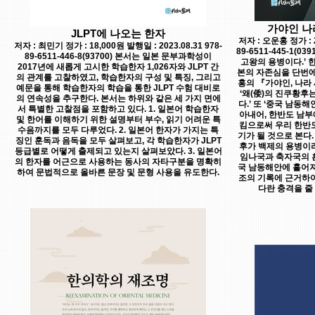
가야인 나
JLPT에 나오는 한자
저자 : 오운홍 정가 : 2
저자 : 최민기 정가 : 18,000원 발행일 : 2023.08.31 978-
89-6511-445-1(
89-6511-446-8(93700) 본서는 일본 문부과학성이
고왕의 용병이다.’ 
2017년에 새롭게 고시한 학습한자 1,026자와 JLPT 간
본의 자존심을 단번에
의 관계를 고찰하였고, 학습한자의 구성 및 특징, 그리고
홍의 『가야인, 나라 
예문을 통해 학습한자의 학습을 통한 JLPT 수험 대비로
‘왜(倭)의 진쿠황후
의 연속성을 추구한다. 본서는 하위와 같은 세 가지 면에
다.’ 또 ‘중국 남동
서 특별한 고찰점을 포함하고 있다. 1. 일본어 학습한자
아내어, 한반도 남
및 한어를 이해하기 위한 설명부터 부수, 읽기 어려운 특
킴으로써 우리 한반
수음까지를 모두 다루었다. 2. 일본어 한자가 가지는 특
기가 될 것으로 본다. 
징인 훈독과 음독을 모두 살펴보고, 각 학습한자가 JLPT
후가 백제의 용병이라
등급별로 어떻게 출제되고 있는지 살펴보았다. 3. 일본어
임나국과 축자국의 흔적
의 한자를 어근으로 사용하는 동사의 자타구분을 명확히
국 남동해안에 흩어져
하여 문법적으로 올바른 문장 및 문형 사용을 유도한다.
조의 기록에 근거하여
다란 충격을 줄