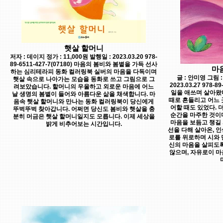
햇살 할머니
저자 : 데이지 정가 : 11,000원 발행일 : 2023.03.20 978-
89-6511-427-7(07180) 마음의 봄비와 봄볕을 가득 선사
마
하는 심리테라피 동화 컬러링북 실버의 마음을 다독이며
글 : 안미영 그림 :
햇살 속으로 나아가는 모습을 동화로 쓰고 그림으로 그
2023.03.27 978-
려보았습니다. 할머니의 우울하고 외로운 마음에 어느
일을 애쓰며 살아왔
날 생명의 봄볕이 들어와 아름다운 삶을 채색합니다. 마
때로 흔들리고 어느 
음속 햇살 할머니와 만나는 동화 컬러링북이 당신에게
어할 때도 있었다. 
뚜벅뚜벅 찾아갑니다. 어쩌면 당신도 봄비와 햇살을 충
순간을 마주한 것이다
분히 머금은 햇살 할머니일지도 모릅니다. 이제 세상을
마음을 보듬고 챙길 
밝게 비추어보는 시간입니다.
선을 다해 살아온, 
로를 위로하며 시와 
신의 마음을 살피도록
않으며, 자유로이 마