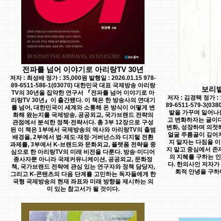
전파를 넘어 이야기로 아리랑TV 30년
저자 : 최성배 정가 : 35,000원 발행일 : 2026.01.15 978-
89-6511-586-1(03070) 대한민국 대표 국제방송 아리랑
보리밭
TV의 30년을 집약한 연구서 『전파를 넘어 이야기로 아
저자 : 김경택 정가 : 1
리랑TV 30년』이 출간됐다. 이 책은 한 방송사의 연대기
89-6511-579-3(0
를 넘어, 대한민국이 세계와 소통해 온 방식이 어떻게 변
밭을 가꾸며 일어나는
화해 왔는지를 국제방송, 공공외교, 국가브랜드 전략의
고 변화하자는 글이다
관점에서 분석한 정책·전략서다. 총 3부 12장으로 구성
변화, 성장하며 의젓
된 이 책은 1부에서 국제방송의 역사와 아리랑TV의 출범
얼굴 주름골이 깊어
배경을, 2부에서 법·제도·재정·거버넌스와 디지털 전환
지 말자는 다짐을 이
과제를, 3부에서 K-브랜드와 문화외교, 플랫폼 전략을 중
지 말고 중심에서 존
심으로 한 아리랑TV의 미래 비전을 다룬다. 방송·미디어
의 지혜를 구하는 
종사자뿐 아니라 국제커뮤니케이션, 공공외교, 문화정
다. 한의사인 저자가
책, 국가브랜드 전략에 관심 있는 연구자와 정책 담당자,
회적 안녕을 구하
그리고 K-콘텐츠의 다음 단계를 고민하는 독자들에게 한
국형 국제방송의 현재 좌표와 미래 방향을 제시하는 의
미 있는 참고서가 될 것이다.