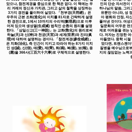
았으나, 참전계경을 중심으로 한 책은 없다. 이 책에는 우
인의 단순 자서전이 
리 겨레의 정신과 가치관, 그리고 삶의 철학을 상징하는
하나님의 말씀, 그리
3가지 경전을 풀이하여 실었다. 「천부경(天符經)」은
유뿐만 아니라, 성 
우주의 근본 조화(造化)의 이치를 81자로 간략하게 설명
아 평화와 안정, 자
한 경전으로, 1에서 10까지의 수리역(數理易)으로 이루
풀어낸 것이다. 여성
어져 있으며 생성멸(生成滅) 법칙인 순환의 원리를 설명
일문화의 어두운 면
한다. 「삼일신고(三一神誥)」는 교화(敎化)의 원리로써
제로 어려움을 겪는 
하늘(天)과 신(神)과 천궁(天宮)과 세계(世界)와 진리(眞
다. 저자는 진정한 
理)에 대하여 설명하는 경이다. 「참전계경(參佺戒經)」
아들였다. 중학 시절
은 치화(治化), 즉 인간이 지키고 따라야 하는 8가지 이치
었다면, 트랜스젠더
인 성(誠), 신(信), 애(愛), 제(齊), 화(禍), 복(復), 보(報), 응
질병을 예수님으로부터
(應)을 366사(三百六十六事)로 구체적으로 설명한다.
지의 끊임없는 노력과