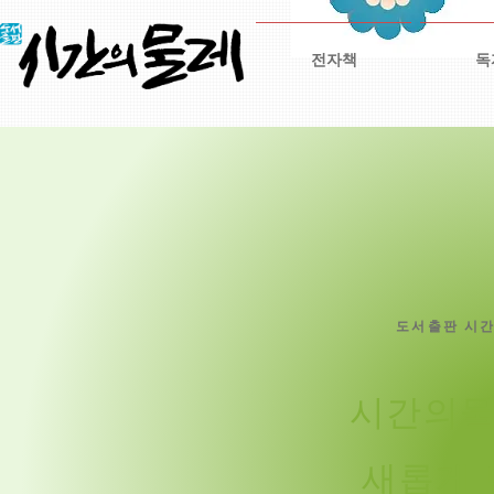
전자책
독
​도서출판 시
시간의물
새롭게 