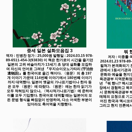
중세 일본 설화모음집 3
뭐 
역자 : 민병찬 정가 : 25,000원 발행일 : 2024.03.15 978-
저자 : 이종률·옥
89-6511-454-3(93830) 이 책은 한가로이 시간을 즐기던
2024.01.23 978-8
일본의 고위 벼슬아치가 13세기 초 당대 설화를 모집하
컬쳐가 본격화되기 전
여 자신의 언어로 그려낸 『우지슈이모노가타리 (宇治拾
관에서 1등서기관과 
遺物語)』를 한국어로 옮긴 책이다. 〈원문〉의 총 197
문화와 예술을 현지
개 이야기 가운데 114번째 이야기에서 180번째 이야기
육관광부 지역문화정책
까지 대역했다. 일본어 옛글의 가나표기법이나 한자 등
년 『뭐 했니? 멕시코
은 모두 〈원문〉에 따랐다. 〈원문〉에는 한자 읽기가
장에서 경험하고 목격
모두 적혀있지 않으나, 〈역사적가나표기법〉에 준하여
시 문화체육관광부 해
이를 모두 기입했다. 한국어로 대역할 때는 일본어의 모
매체의 요청으로 기고
든 문법 형식을 빠짐없이 반영하며, 다소 어색한 부분이
어진 한국과 멕시코의
있더라도 축어역을 지향했다.
그리고 현지 언론에서